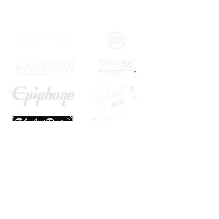
T: 0041 79 521 90 02
jan.luethi@me.com