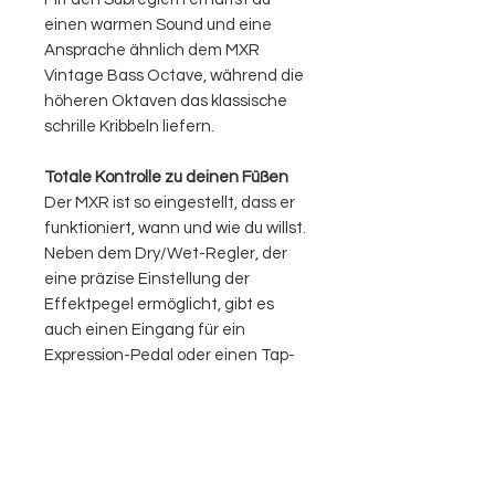
einen warmen Sound und eine
Ansprache ähnlich dem MXR
Vintage Bass Octave, während die
höheren Oktaven das klassische
schrille Kribbeln liefern.
Totale Kontrolle zu deinen Füßen
Der MXR ist so eingestellt, dass er
funktioniert, wann und wie du willst.
Neben dem Dry/Wet-Regler, der
eine präzise Einstellung der
Effektpegel ermöglicht, gibt es
auch einen Eingang für ein
Expression-Pedal oder einen Tap-
Switch. Mit einem Expression-Pedal
kannst du zwischen den Effekten
blenden oder mit einem Tap-
Switch sofort zwischen den
voreingestellten Modi umschalten.