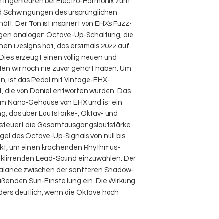
n Ingenieuren bei Electro-Harmonix zum
nd Schwingungen des ursprünglichen
lt. Der Ton ist inspiriert von EHXs Fuzz-
igen analogen Octave-Up-Schaltung, die
hen Designs hat, das erstmals 2022 auf
Dies erzeugt einen völlig neuen und
en wir noch nie zuvor gehört haben. Um
n, ist das Pedal mit Vintage-EHX-
t, die von Daniel entworfen wurden. Das
 im Nano-Gehäuse von EHX und ist ein
g, das über Lautstärke-, Oktav- und
 steuert die Gesamtausgangslautstärke.
el des Octave-Up-Signals von null bis
ekt, um einen krachenden Rhythmus-
 klirrenden Lead-Sound einzuwählen. Der
gbalance zwischen der sanfteren Shadow-
eißenden Sun-Einstellung ein. Die Wirkung
ders deutlich, wenn die Oktave hoch