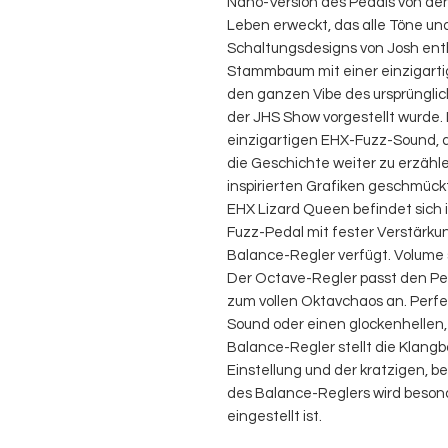
Nano-Version des Pedals von de
Leben erweckt, das alle Töne u
Schaltungsdesigns von Josh enthä
Stammbaum mit einer einzigart
den ganzen Vibe des ursprünglic
der JHS Show vorgestellt wurde. 
einzigartigen EHX-Fuzz-Sound, d
die Geschichte weiter zu erzähle
inspirierten Grafiken geschmück
EHX Lizard Queen befindet sich
Fuzz-Pedal mit fester Verstärkun
Balance-Regler verfügt. Volume
Der Octave-Regler passt den Peg
zum vollen Oktavchaos an. Perf
Sound oder einen glockenhellen,
Balance-Regler stellt die Klan
Einstellung und der kratzigen, b
des Balance-Reglers wird beson
eingestellt ist.