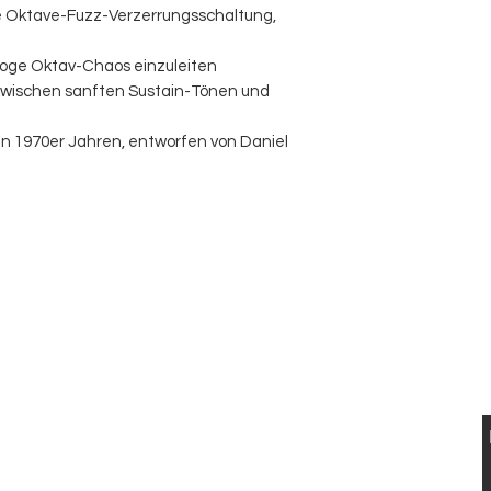
rte Oktave-Fuzz-Verzerrungsschaltung,
loge Oktav-Chaos einzuleiten
zwischen sanften Sustain-Tönen und
en 1970er Jahren, entworfen von Daniel
 UND VERKAUF VON ELEKTRISCHEN UND
STISCHEN VINTAGE
GITARREN
VISIT US
KONTAKT
Musikhaus Appenzell
T: 0041 79 521 90 02
Gaiserstrasse 21
jan.luethi@me.com