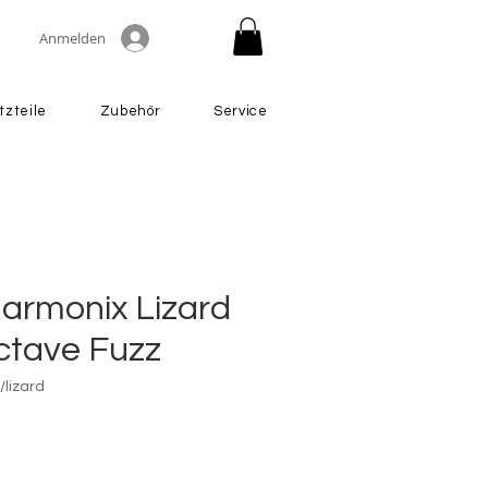
Anmelden
tzteile
Zubehör
Service
Harmonix Lizard
tave Fuzz
/lizard
Preis