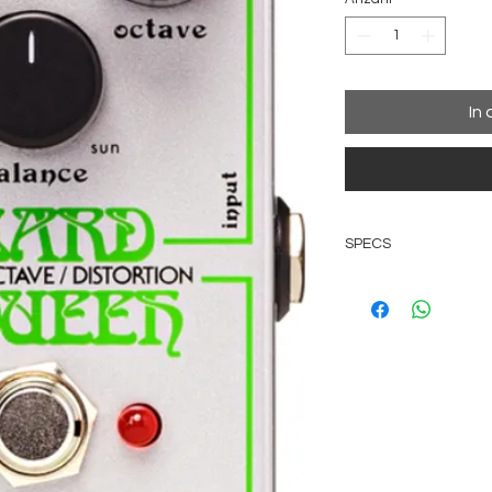
In
SPECS
Schaltung: Analo
Bypass: Echter B
Audio: Mono
Stromversorgung:
enthalten (optio
nicht im Lieferum
Abmessungen (Zoll)
Stromaufnahme:
Erscheinungsjahr