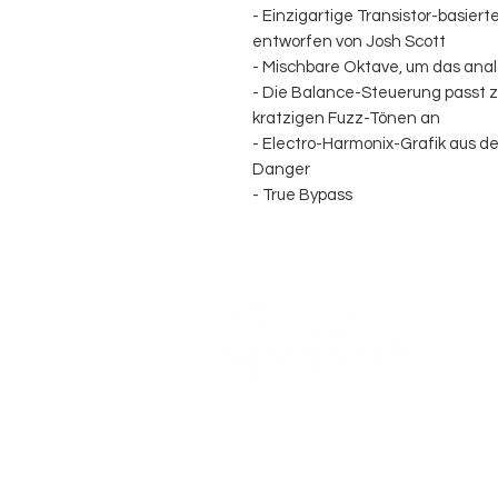
- Einzigartige Transistor-basie
entworfen von Josh Scott
- Mischbare Oktave, um das ana
- Die Balance-Steuerung passt 
kratzigen Fuzz-Tönen an
- Electro-Harmonix-Grafik aus d
Danger
- True Bypass
AN-
AKU
COMPANY
AGB's
Sage Guitar Service
About
Lobenschwendistr. 4
Impressum