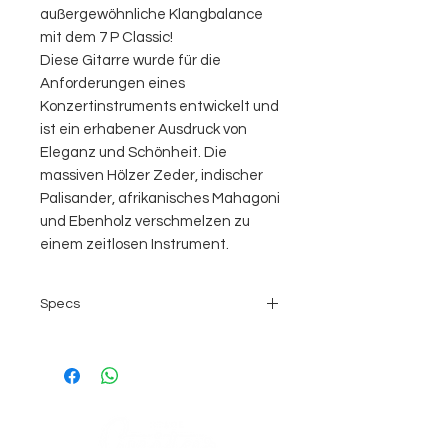
außergewöhnliche Klangbalance
mit dem 7 P Classic!
Diese Gitarre wurde für die
Anforderungen eines
Konzertinstruments entwickelt und
ist ein erhabener Ausdruck von
Eleganz und Schönheit. Die
massiven Hölzer Zeder, indischer
Palisander, afrikanisches Mahagoni
und Ebenholz verschmelzen zu
einem zeitlosen Instrument.
Specs
Decke: massiv AA Zeder
Boden und Zargen: massiv
Palisander
Hals: Sapelli mit Ebenholz-
Verstärkung
Griffbrett und Steg: Ebenholz